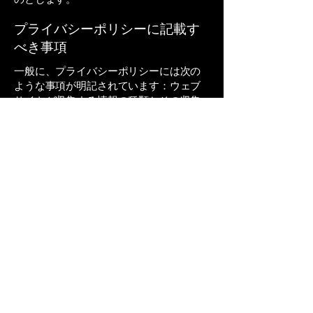
プライバシーポリシーに記載す
べき事項
一般に、プライバシーポリシーには次の
ような事項が明記されています：ウェブ
サイトが収集する情報の種類とその収集
方法、ウェブサイトがこの種の情報を収
集する理由についての説明、第三者との
情報の共有に関するウェブサイトの運用
方法、訪問者や顧客が関連するプライバ
シーの権利と個人保護法等に基づいて権
利を行使する方法、未成年者のデータ収
集に関する特定の運用方法など。
詳しくは、当社ヘルプセンター記事「
プ
ライバシーポリシーを作成する
」を参照
してください。
〒693-0017
​島根県出雲市枝大津町15-8
TEL:
080-4802-2381
umito.reha@gmail.com